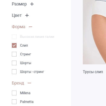
Размер
Цвет
Форма
Высокая линия талии
Слип
Стринг
Шорты
Трусы слип
Шорты - стринг
Бренд
Millena
Palmetta