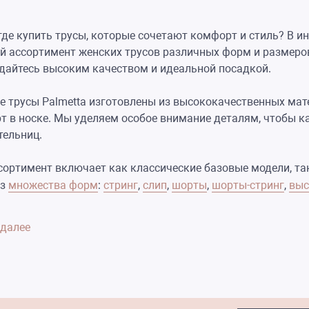
где купить трусы, которые сочетают комфорт и стиль? В ин
й ассортимент женских трусов различных форм и размеров
дайтесь высоким качеством и идеальной посадкой.
е трусы Palmetta изготовлены из высококачественных мат
т в носке. Мы уделяем особое внимание деталям, чтобы к
тельниц.
сортимент включает как классические базовые модели, та
из
множества форм
:
стринг
,
слип
,
шорты
,
шорты-стринг
,
выс
 далее