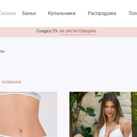
Салоны
Белье
Купальники
Распродажа
То
за регистрацию
Скидка 5%
сы
ь
новинки